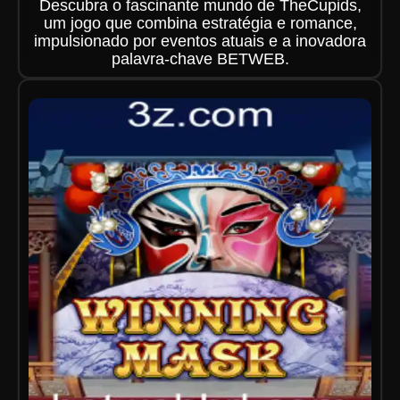
Descubra o fascinante mundo de TheCupids,
um jogo que combina estratégia e romance,
impulsionado por eventos atuais e a inovadora
palavra-chave BETWEB.