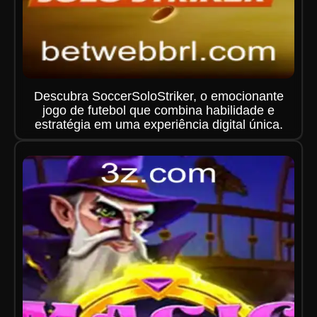
Descubra SoccerSoloStriker, o emocionante
jogo de futebol que combina habilidade e
estratégia em uma experiência digital única.