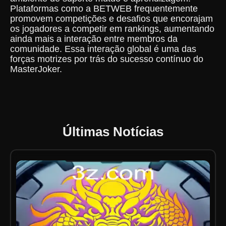
Plataformas como a BETWEB frequentemente
promovem competições e desafios que encorajam
os jogadores a competir em rankings, aumentando
ainda mais a interação entre membros da
comunidade. Essa interação global é uma das
forças motrizes por trás do sucesso contínuo do
MasterJoker.
Últimas Notícias