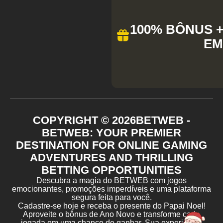
100% BÔNUS + 
EM
COPYRIGHT ©
2026
BETWEB -
BETWEB: YOUR PREMIER
DESTINATION FOR ONLINE GAMING
ADVENTURES AND THRILLING
BETTING OPPORTUNITIES
Descubra a magia do BETWEB com jogos
emocionantes, promoções imperdíveis e uma plataforma
segura feita para você.
Cadastre-se hoje e receba o presente do Papai Noel!
Aproveite o bônus de Ano Novo e transforme cada
jogada em uma chance de ganhar. Sua experiência