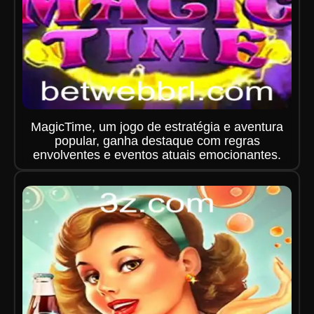
MagicTime, um jogo de estratégia e aventura
popular, ganha destaque com regras
envolventes e eventos atuais emocionantes.