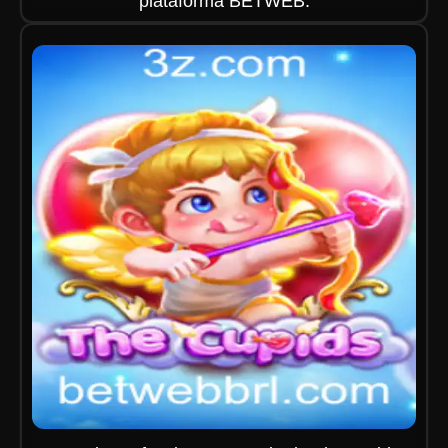
plataforma BETWEB.