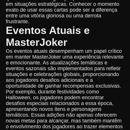
em situações estratégicas. Conhecer o momento
exato de usar essas cartas pode ser a diferença
entre uma vitória gloriosa ou uma derrota
frustrante.
Eventos Atuais e
MasterJoker
Os eventos atuais desempenham um papel crítico
em manter MasterJoker uma experiência relevante
e emocionante. As atualizações temáticas e
eventos sazonais são implementados para refletir
situações e celebrações globais, proporcionando
aos jogadores desafios adicionais e a
oportunidade de ganhar recompensas exclusivas.
Por exemplo, durante festividades como
Halloween, os jogadores podem encontrar
desafios especiais relacionados a essa época,
apresentando novos itens e personagens
temáticos. Essas adições não apenas oferecem
novas metas para alcançar, mas também mantêm
o envolvimento dos jogadores ao trazer elementos