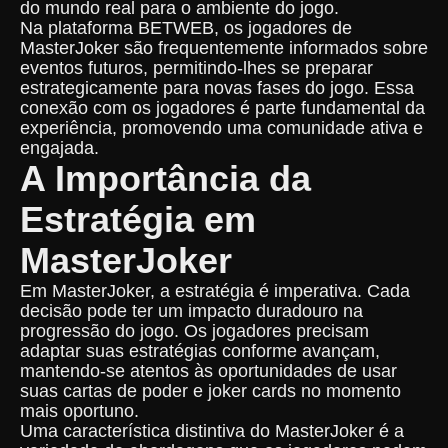
do mundo real para o ambiente do jogo.
Na plataforma BETWEB, os jogadores de
MasterJoker são frequentemente informados sobre
eventos futuros, permitindo-lhes se preparar
estrategicamente para novas fases do jogo. Essa
conexão com os jogadores é parte fundamental da
experiência, promovendo uma comunidade ativa e
engajada.
A Importância da
Estratégia em
MasterJoker
Em MasterJoker, a estratégia é imperativa. Cada
decisão pode ter um impacto duradouro na
progressão do jogo. Os jogadores precisam
adaptar suas estratégias conforme avançam,
mantendo-se atentos às oportunidades de usar
suas cartas de poder e joker cards no momento
mais oportuno.
Uma característica distintiva do MasterJoker é a