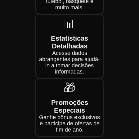
futebol, basquete e
muito mais.
📊
Estatísticas
Detalhadas
Acesse dados
abrangentes para ajudá-
lo a tomar decisões
informadas.
🎁
Promoções
Especiais
Ganhe bônus exclusivos
e participe de ofertas de
fim de ano.