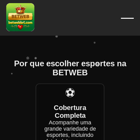
❄
❄
❄
❄
❄
Por que escolher esportes na
❄
❄
❄
BETWEB
❄
❄
⚽
❄
❄
Cobertura
Completa
Acompanhe uma
grande variedade de
esportes, incluindo