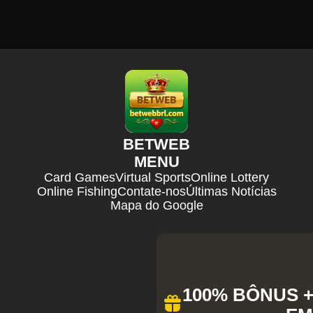
BETWEB
MENU
Card Games
Virtual Sports
Online Lottery
Online Fishing
Contate-nos
Últimas Notícias
Mapa do Google
100% BÔNUS + 