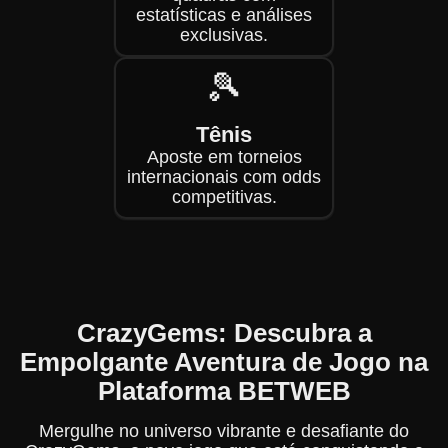
estatísticas e análises
exclusivas.
🎾
Tênis
Aposte em torneios
internacionais com odds
competitivas.
CrazyGems: Descubra a
Empolgante Aventura de Jogo na
Plataforma BETWEB
Mergulhe no universo vibrante e desafiante do