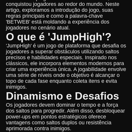
conquistou jogadores ao redor do mundo. Neste
artigo, exploramos a introdução do jogo, suas
regras principais e como a palavra-chave
'BETWEB' está moldando a experiência dos
jogadores no cenário atual.
O que é 'JumpHigh'?
'JumpHigh' é um jogo de plataforma que desafia os
jogadores a superar obstáculos utilizando saltos
precisos e habilidades especiais. Inspirado nos
clássicos, ele incorpora elementos modernos para
criar uma experiência única. A jogabilidade envolve
uma série de níveis onde o objetivo é alcançar o
topo de cada fase enquanto coleta itens e evita
inimigos.
Dinamismo e Desafios
Os jogadores devem dominar o tempo e a força
dos saltos para progredir. Além disso, desbloquear
power-ups em pontos estratégicos oferece
vantagens como saltos duplos ou resistência
aprimorada contra inimigos.