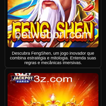
Descubra FengShen, um jogo inovador que
combina estratégia e mitologia. Entenda suas
regras e mecânicas imersivas.