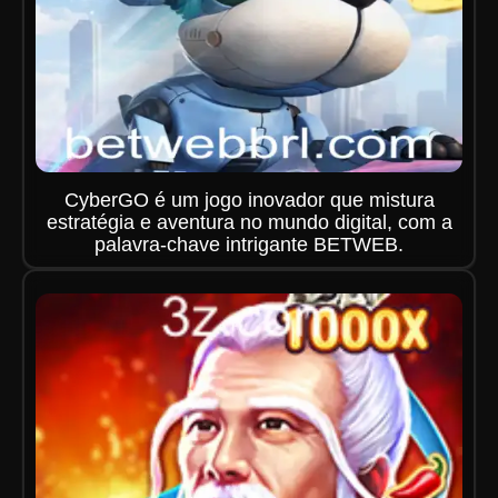
CyberGO é um jogo inovador que mistura
estratégia e aventura no mundo digital, com a
palavra-chave intrigante BETWEB.