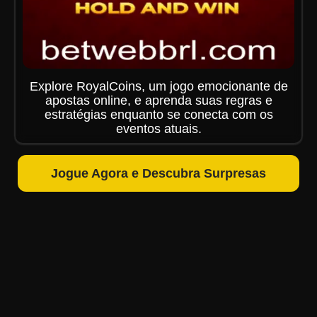
Explore RoyalCoins, um jogo emocionante de
apostas online, e aprenda suas regras e
estratégias enquanto se conecta com os
eventos atuais.
Jogue Agora e Descubra Surpresas