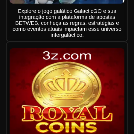
Explore o jogo galático GalacticGO e sua
integração com a plataforma de apostas
BETWEB, conheça as regras, estratégias e
como eventos atuais impactam esse universo
intergaláctico.