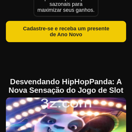
sazonais para
maximizar seus ganhos.
Cadastre-se e receba um presente
de Ano Novo
Desvendando HipHopPanda: A
Nova Sensação do Jogo de Slot