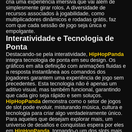
cria uma experiência imersiva que vai além de
simplesmente girar rolos. A diversidade de
recursos associados à jogabilidade, como
multiplicadores dinâmicos e rodadas grátis, faz
com que cada sessão de jogo seja única e
empolgante.
Interatividade e Tecnologia de
Ponta
Destacando-se pela interatividade,
HipHopPanda
integra tecnologia de ponta em seu design. Os
gráficos em alta definição com animações fluidas e
a resposta instantânea aos comandos dos
jogadores garantem uma experiência de jogo sem
precedentes. Esta tecnologia não é apenas um
aditivo visual, mas também funcional, garantindo
que cada giro seja rápido e sem soluços.
HipHopPanda
demonstra como o setor de jogos
de slot pode evoluir, misturando música, cultura e
tecnologia para criar algo verdadeiramente único.
Para aqueles que desejam explorar mais, um
universo de desafios e conquistas espera por eles
em
HipHopPanda
, tornando-o um dos slots mais