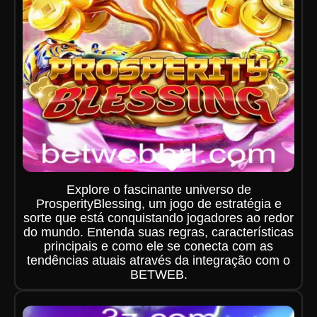
Explore o fascinante universo de
ProsperityBlessing, um jogo de estratégia e
sorte que está conquistando jogadores ao redor
do mundo. Entenda suas regras, características
principais e como ele se conecta com as
tendências atuais através da integração com o
BETWEB.