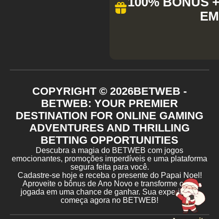
100% BÔNUS + 
EM
COPYRIGHT ©
2026
BETWEB -
BETWEB: YOUR PREMIER
DESTINATION FOR ONLINE GAMING
ADVENTURES AND THRILLING
BETTING OPPORTUNITIES
Descubra a magia do BETWEB com jogos
emocionantes, promoções imperdíveis e uma plataforma
segura feita para você.
Cadastre-se hoje e receba o presente do Papai Noel!
Aproveite o bônus de Ano Novo e transforme cada
jogada em uma chance de ganhar. Sua experiência
começa agora no BETWEB!