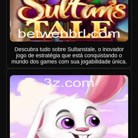
Descubra tudo sobre Sultanstale, o inovador
jogo de estratégia que está conquistando o
mundo dos games com sua jogabilidade única.