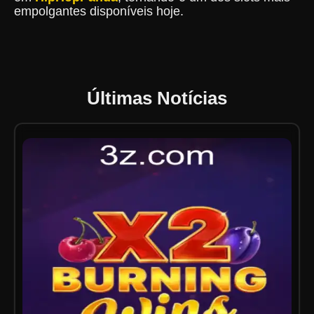
empolgantes disponíveis hoje.
Últimas Notícias