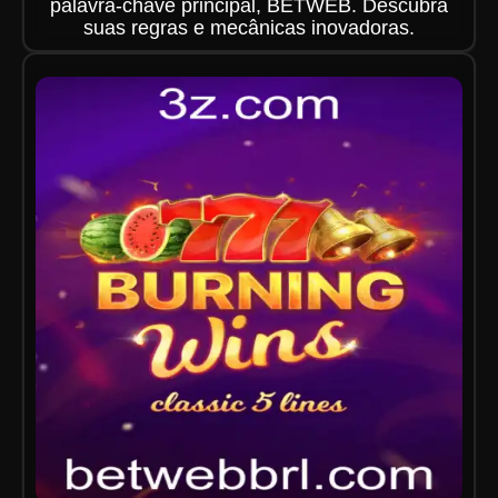
palavra-chave principal, BETWEB. Descubra
suas regras e mecânicas inovadoras.