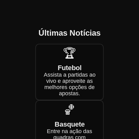
Últimas Notícias
🏆
Futebol
Assista a partidas ao
vivo e aproveite as
melhores opções de
apostas.
🏀
Basquete
Entre na ação das
quadras com