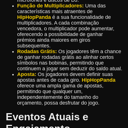
microfones e discos de DJ.
Função de Multiplicadores:
Uma das
características mais atraentes de
HipHopPanda
é a sua funcionalidade de
multiplicadores. A cada combinação
vencedora, o multiplicador pode aumentar,
oferecendo a possibilidade de ganhar
prémios ainda maiores em giros
subsequentes.
Rodadas Grátis:
Os jogadores têm a chance
de ganhar rodadas grátis ao alinhar certos
símbolos nas bobinas, permitindo que
continuem a jogar sem deduzir do saldo atual.
Aposta:
Os jogadores devem definir suas
apostas antes de cada giro.
HipHopPanda
oferece uma ampla gama de apostas,
permitindo que qualquer um,
independentemente do tamanho do
orçamento, possa desfrutar do jogo.
Eventos Atuais e