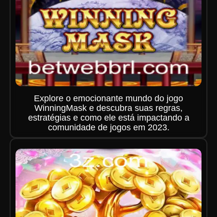
Explore o emocionante mundo do jogo
WinningMask e descubra suas regras,
estratégias e como ele está impactando a
comunidade de jogos em 2023.