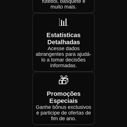
futebol, basquete e
muito mais.
📊
Estatísticas
Detalhadas
Acesse dados
abrangentes para ajudá-
lo a tomar decisões
informadas.
🎁
Promoções
Especiais
Ganhe bônus exclusivos
e participe de ofertas de
fim de ano.