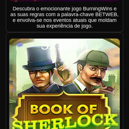
Descubra o emocionante jogo BurningWins e
as suas regras com a palavra-chave BETWEB,
e envolva-se nos eventos atuais que moldam
sua experiência de jogo.