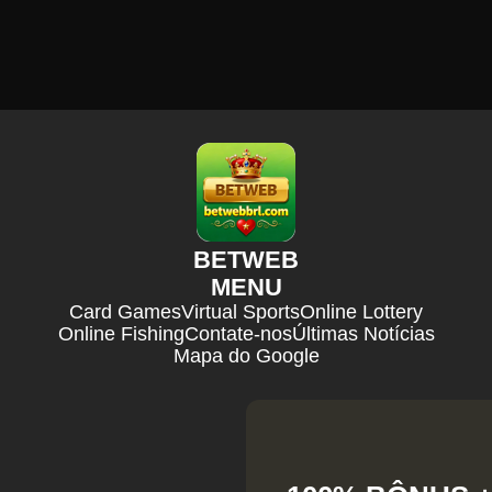
BETWEB
MENU
Card Games
Virtual Sports
Online Lottery
Online Fishing
Contate-nos
Últimas Notícias
Mapa do Google