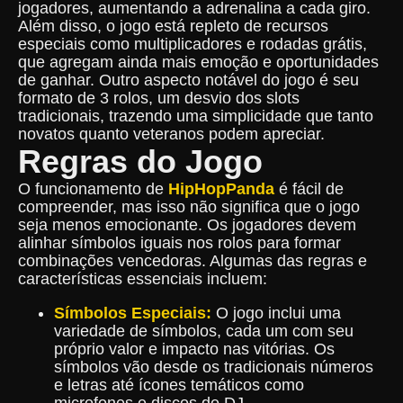
jogadores, aumentando a adrenalina a cada giro.
Além disso, o jogo está repleto de recursos
especiais como multiplicadores e rodadas grátis,
que agregam ainda mais emoção e oportunidades
de ganhar. Outro aspecto notável do jogo é seu
formato de 3 rolos, um desvio dos slots
tradicionais, trazendo uma simplicidade que tanto
novatos quanto veteranos podem apreciar.
Regras do Jogo
O funcionamento de
HipHopPanda
é fácil de
compreender, mas isso não significa que o jogo
seja menos emocionante. Os jogadores devem
alinhar símbolos iguais nos rolos para formar
combinações vencedoras. Algumas das regras e
características essenciais incluem:
Símbolos Especiais:
O jogo inclui uma
variedade de símbolos, cada um com seu
próprio valor e impacto nas vitórias. Os
símbolos vão desde os tradicionais números
e letras até ícones temáticos como