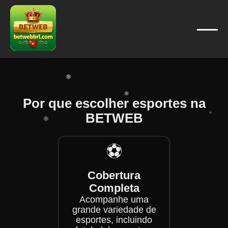
❄
❄
❄
❄
❄
❄
❄
Por que escolher esportes na
❄
BETWEB
❄
❄
⚽
❄
❄
Cobertura
Completa
Acompanhe uma
grande variedade de
esportes, incluindo