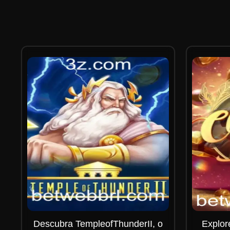
Descubra TempleofThunderII, o
Explor