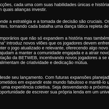
facções, cada uma com suas habilidades únicas e histó
quais alianças investir.
e a estratégia e a tomada de decisão são cruciais. O
tes, tornando cada batalha uma dança tática repleta de
emporários que não só expandem a história mas també
a" introduz novos vilões que os jogadores devem enfren
er o jogo atualizado e relevante, oferecendo algo novo
ajudam a manter a comunidade engajada e a atrair novo
tação da BETWEB, incentivando novos jogadores a se u
alimentam de criatividade e dedicação mútua.
sde seu lançamento. Com futuras expansões planejadas 
ometidos em expandir este mundo fabuloso e mantê-lo u
uma experiência coletiva. Seja desvendando a próxima g
 oportunidade de escrever sua própria lenda em um univ